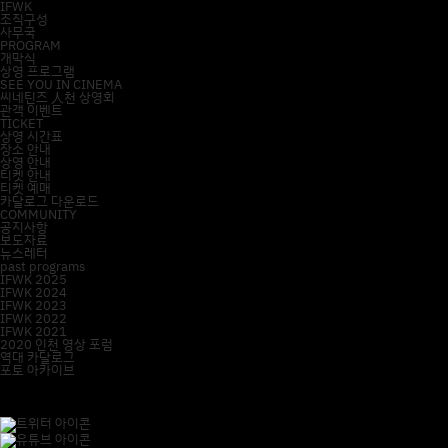
IFWK
조직구성
사무국
PROGRAM
개막식
상영 프로그램
SEE YOU IN CINEMA
씨네틴즈 人천 상영회
관객 이벤트
TICKET
상영 시간표
장소 안내
상영 안내
티켓 안내
티켓 예매
카달로그 다운로드
COMMUNITY
공지사항
보도자료
뉴스레터
past programs
IFWK 2025
IFWK 2024
IFWK 2023
IFWK 2022
IFWK 2021
2020 인천 영상 포럼
역대 카달로그
포토 아카이브