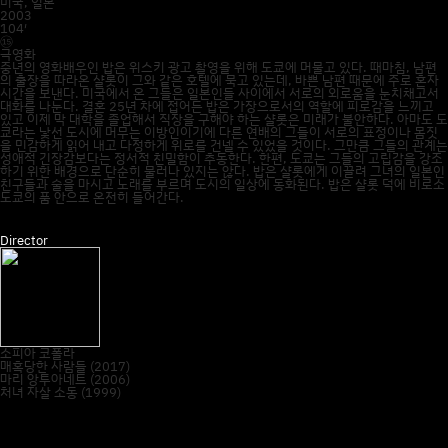
미국, 일본
2003
104′
⑮
극영화
중년의 영화배우인 밥은 위스키 광고 촬영을 위해 도쿄에 머물고 있다. 때마침, 남편
의 출장을 따라온 샬롯이 그와 같은 호텔에 묵고 있는데, 바쁜 남편 때문에 주로 혼자
시간을 보낸다. 미국에서 온 그들은 일본인들 사이에서 서로의 외로움을 눈치채고서
대화를 나눈다. 결혼 25년 차에 접어든 밥은 가장으로서의 역할에 피로감을 느끼고
있고 이제 막 대학을 졸업해서 직장을 구해야 하는 샬롯은 미래가 불안하다. 아마도 도
쿄라는 낯선 도시에 머무는 이방인이기에 다른 연배의 그들이 서로의 표정이나 몸짓
을 민감하게 읽어 내고 다정하게 위로를 건넬 수 있었을 것이다. 그만큼 그들의 관계는
성애적 긴장감보다는 정서적 친밀함이 추동한다. 한편, 도쿄는 그들의 고립감을 강조
하기 위한 배경으로 단순히 물러나 있지는 않다. 밥은 샬롯에게 이끌려 그녀의 일본인
친구들과 술을 마시고 노래를 부르며 도시의 일상에 동화된다. 밥은 샬롯 덕에 비로소
도쿄의 품 안으로 온전히 들어간다.
Director
소피아 코폴라
매혹당한 사람들 (2017)
마리 앙투아네트 (2006)
처녀 자살 소동 (1999)